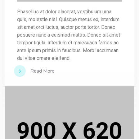
Phasellus at dolor placerat, vestibulum urna
quis, molestie nisl. Quisque metus ex, interdum
sit amet orci luctus, auctor porta tortor. Donec
posuere nunc a euismod mattis. Donec sit amet
tempor ligula. Interdum et malesuada fames ac
ante ipsum primis in faucibus. Morbi accumsan
dui vitae ornare eleifend.
Read More