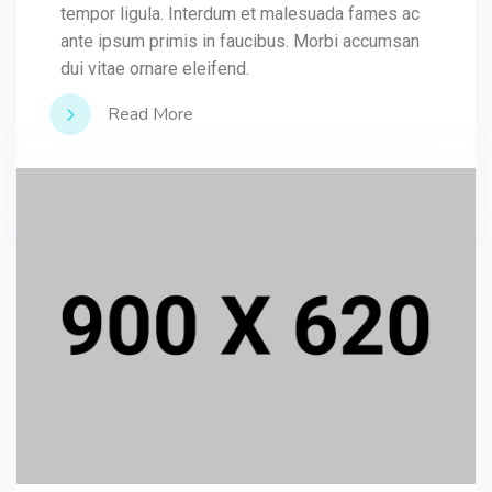
tempor ligula. Interdum et malesuada fames ac
ante ipsum primis in faucibus. Morbi accumsan
dui vitae ornare eleifend.
Read More