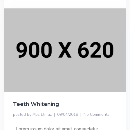
Teeth Whitening
posted by
Abs Elmaz
09/04/2018
No Comments
Lorem ipsum dolor sit amet, consectetur