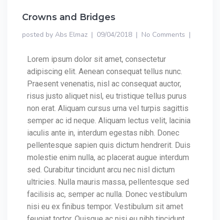
Crowns and Bridges
posted by
Abs Elmaz
09/04/2018
No Comments
Lorem ipsum dolor sit amet, consectetur
adipiscing elit. Aenean consequat tellus nunc.
Praesent venenatis, nisl ac consequat auctor,
risus justo aliquet nisl, eu tristique tellus purus
non erat. Aliquam cursus urna vel turpis sagittis
semper ac id neque. Aliquam lectus velit, lacinia
iaculis ante in, interdum egestas nibh. Donec
pellentesque sapien quis dictum hendrerit. Duis
molestie enim nulla, ac placerat augue interdum
sed. Curabitur tincidunt arcu nec nisl dictum
ultricies. Nulla mauris massa, pellentesque sed
facilisis ac, semper ac nulla. Donec vestibulum
nisi eu ex finibus tempor. Vestibulum sit amet
feugiat tortor. Quisque ac nisi eu nibh tincidunt