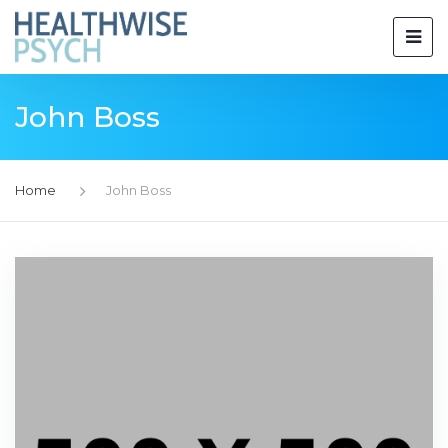
John Boss
Home
John Boss